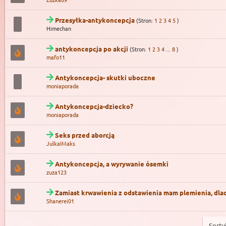
Przesyłka-antykoncepcja
(Stron:
1
2
3
4
5
)
Himechan
antykoncepcja po akcji
(Stron:
1
2
3
4
...
8
)
mafo11
Antykoncepcja- skutki uboczne
moniaporada
Antykoncepcja-dziecko?
moniaporada
Seks przed aborcją
JulkaIMaks
Antykoncepcja, a wyrywanie ósemki
zuza123
Zamiast krwawienia z odstawienia mam plemienia, dla
Shanerei01