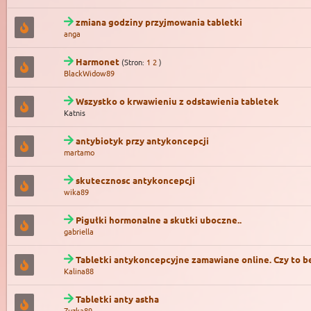
zmiana godziny przyjmowania tabletki
anga
Harmonet
(Stron:
1
2
)
BlackWidow89
Wszystko o krwawieniu z odstawienia tabletek
Katnis
antybiotyk przy antykoncepcji
martamo
skutecznosc antykoncepcji
wika89
Pigułki hormonalne a skutki uboczne..
gabriella
Tabletki antykoncepcyjne zamawiane online. Czy to 
Kalina88
Tabletki anty astha
Zuzka89