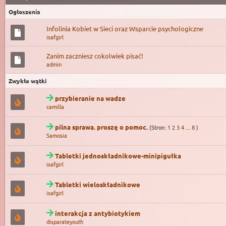
Ogłoszenia
Infolinia Kobiet w Sieci oraz Wsparcie psychologiczne
isafgirl
Zanim zaczniesz cokolwiek pisać!
admin
Zwykłe wątki
przybieranie na wadze
camilla
pilna sprawa. proszę o pomoc.
(Stron:
1
2
3
4
...
8
)
Samosia
Tabletki jednoskładnikowe-minipigułka
isafgirl
Tabletki wieloskładnikowe
isafgirl
interakcja z antybiotykiem
disparateyouth