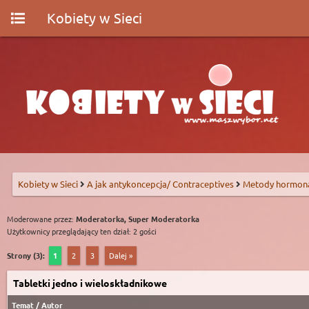
Kobiety w Sieci
Kobiety w Sieci
A jak antykoncepcja/ Contraceptives
Metody hormon
Moderowane przez:
Moderatorka, Super Moderatorka
Użytkownicy przeglądający ten dział: 2 gości
Strony (3):
1
2
3
Dalej »
Tabletki jedno i wieloskładnikowe
Temat
/
Autor