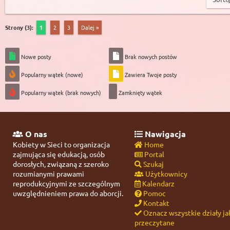
Strony (3):
1
2
3
Dalej »
Nowe posty
Brak nowych postów
Popularny wątek (nowe)
Zawiera Twoje posty
Popularny wątek (brak nowych)
Zamknięty wątek
O nas
Nawigacja
Kobiety w Sieci to organizacja
Home
zajmująca się edukacją, osób
Portal
dorosłych, związaną z szeroko
Szukaj
rozumianymi prawami
Użytkownicy
reprodukcyjnymi ze szczególnym
Kalendarz
uwzględnieniem prawa do aborcji.
Pomoc
Kontakt
Oznacz wszystkie działy ja
przeczytane