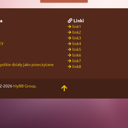
a
Linki
link1
link2
link3
cy
link4
link5
link6
link7
stkie działy jako przeczytane
link8
02-2026
MyBB Group
.