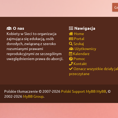
O nas
Nawigacja
Kobiety w Sieci to organizacja
Home
zajmująca się edukacją, osób
Portal
dorosłych, związaną z szeroko
Szukaj
rozumianymi prawami
Użytkownicy
reprodukcyjnymi ze szczególnym
Kalendarz
uwzględnieniem prawa do aborcji.
Pomoc
Kontakt
Oznacz wszystkie działy ja
przeczytane
Polskie tłumaczenie © 2007-2026
Polski Support MyBB
MyBB
, ©
2002-2026
MyBB Group
.