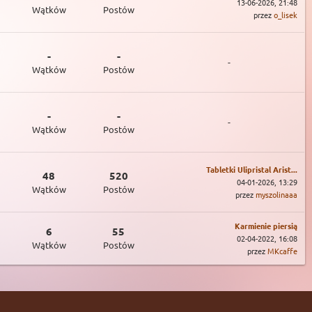
13-06-2026, 21:48
Wątków
Postów
przez
o_lisek
-
-
-
Wątków
Postów
-
-
-
Wątków
Postów
Tabletki Ulipristal Arist...
48
520
04-01-2026, 13:29
Wątków
Postów
przez
myszolinaaa
Karmienie piersią
6
55
02-04-2022, 16:08
Wątków
Postów
przez
MKcaffe