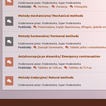
Moderowane przez: Moderatorka, Super Moderatorka
Poddziały:
Hormony
,
Owulacja
,
Miesiączka
Metody mechaniczne/ Mechanical methods
Moderowane przez: Moderatorka, Super Moderatorka
Poddziały:
Prezerwatywa, krążek dopochwowy, difragma, globulki ant
Metody hormonalne/ Hormonal methods
Moderowane przez: Moderatorka, Super Moderatorka
Poddziały:
Zastrzyki hormonalne
,
Tabletki jedno i wieloskładnik
Antykoncepcja po stosunku/ Emergency contraception
Moderowane przez: Moderatorka, Super Moderatorka
Poddziały:
Tabletka do 120h po
,
Tabletka do 72 h po
Metody tradycyjne/ Natural methods
Moderowane przez: Moderatorka, Super Moderatorka