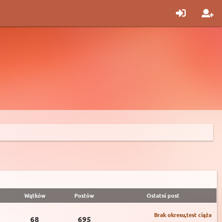
Wątków
Postów
Ostatni post
Brak okresu,test ciąża
68
695