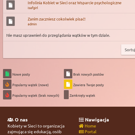
Infolinia Kobiet w Sieci oraz Wsparcie psychologiczne
isafgirl
Zanim zaczniesz cokolwiek pisać!
admin
Nie masz uprawnień do przeglądania wątków w tym dziale.
Nowe posty
Brak nowych postów
Popularny wątek (nowe)
Zawiera Twoje posty
Popularny wątek (brak nowych)
Zamknięty wątek
O nas
Nawigacja
Kobiety w Sieci to organizacja
Home
zajmująca się edukacją, osób
Portal