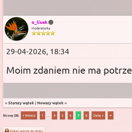
o_lisek
Moderatorka
29-04-2026, 18:34
Moim zdaniem nie ma potrze
«
Starszy wątek
|
Nowszy wątek
»
Strony (8):
« Wstecz
1
…
4
5
6
7
8
Dalej »
Pokaż wersję do druku