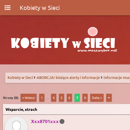
Kobiety w Sieci
Kobiety w Sieci
ABORCJA! bieżące alerty i informacje
Informacje mus
Strony (8):
« Wstecz
1
…
4
5
6
7
8
Dalej »
Wsparcie, strach
Xxx8701xxx