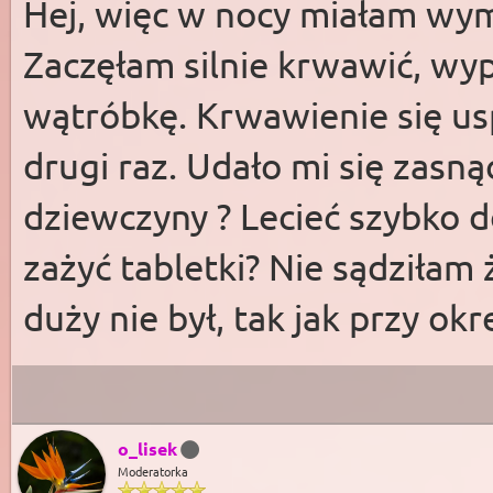
Hej, więc w nocy miałam wymi
Zaczęłam silnie krwawić, wy
wątróbkę. Krwawienie się usp
drugi raz. Udało mi się zasną
dziewczyny ? Lecieć szybko d
zażyć tabletki? Nie sądziłam 
duży nie był, tak jak przy okr
o_lisek
Moderatorka