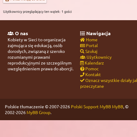
Użytkownicy przeglądający ten wątek: 1 gości
O nas
Nawigacja
Kobiety w Sieci to organizacja
Home
zajmująca się edukacją, osób
Portal
dorosłych, związaną z szeroko
Szukaj
rozumianymi prawami
Użytkownicy
reprodukcyjnymi ze szczególnym
Kalendarz
uwzględnieniem prawa do aborcji.
Pomoc
Kontakt
Oznacz wszystkie działy ja
przeczytane
Polskie tłumaczenie © 2007-2026
Polski Support MyBB
MyBB
, ©
2002-2026
MyBB Group
.