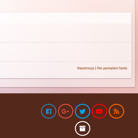
Rejestracja
|
Nie pamiętam hasła