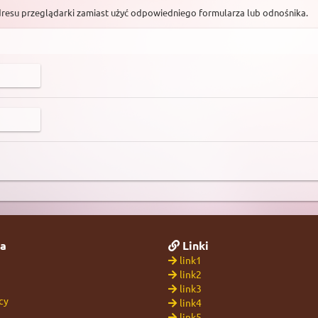
dresu przeglądarki zamiast użyć odpowiedniego formularza lub odnośnika.
a
Linki
link1
link2
link3
cy
link4
link5