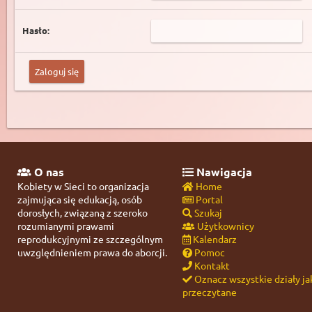
Hasło:
O nas
Nawigacja
Kobiety w Sieci to organizacja
Home
zajmująca się edukacją, osób
Portal
dorosłych, związaną z szeroko
Szukaj
rozumianymi prawami
Użytkownicy
reprodukcyjnymi ze szczególnym
Kalendarz
uwzględnieniem prawa do aborcji.
Pomoc
Kontakt
Oznacz wszystkie działy ja
przeczytane