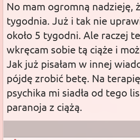
No mam ogromną nadzieję, ż
tygodnia. Już i tak nie upra
około 5 tygodni. Ale raczej t
wkręcam sobie tą ciąże i mo
Jak już pisałam w innej wiad
pójdę zrobić betę. Na terapię
psychika mi siadła od tego li
paranoja z ciążą.