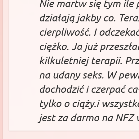
Nie martw się tym ile 
działają jakby co. Tera
cierpliwość. I odczeka
ciężko. Ja już przeszł
kilkuletniej terapii. P
na udany seks. W pe
dochodzić i czerpać c
tylko o ciąży.i wszyst
jest za darmo na NFZ 