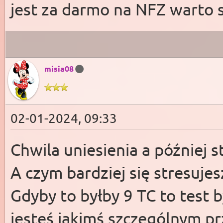
jest za darmo na NFZ warto s
misia08
02-01-2024, 09:33
Chwila uniesienia a później s
A czym bardziej się stresujes
Gdyby to byłby 9 TC to test 
jesteś jakimś szczególnym p