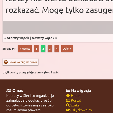
rozkazać. Mogę tylko zasuge
«
Starszy wątek
|
Nowszy wątek
»
Strony (4):
« Wstecz
1
2
3
4
Dalej »
Pokaż wersję do druku
Użytkownicy przeglądający ten wątek: 2 gości
O nas
Nawigacja
Kobiety w Sieci to organizacja
Home
zajmująca się edukacją, osób
Portal
dorosłych, związaną z szeroko
Szukaj
rozumianymi prawami
Użytkownicy