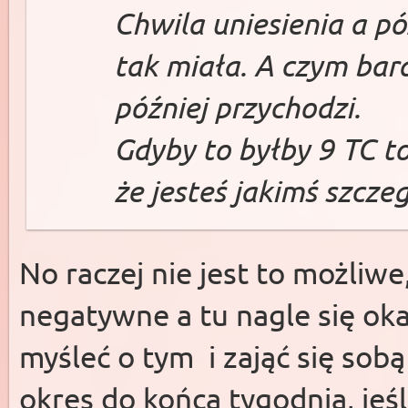
Chwila uniesienia a pó
tak miała. A czym bardz
później przychodzi.
Gdyby to byłby 9 TC t
że jesteś jakimś szcz
No raczej nie jest to możliw
negatywne a tu nagle się okaz
myśleć o tym i zająć się sob
okres do końca tygodnia, jeśl