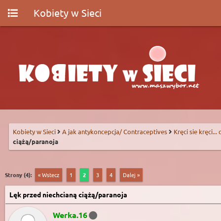
Kobiety w Sieci
Kobiety w Sieci
A jak antykoncepcja/ Contraceptives
Kręci sie kręci...
ciążą/paranoja
Strony (4):
« Wstecz
1
2
3
4
Dalej »
Lęk przed niechcianą ciążą/paranoja
Werka.16