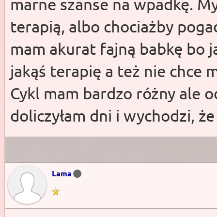
marne szanse na wpadkę. Myś
terapią, albo chociażby pog
mam akurat fajną babkę bo ja
jakąś terapię a też nie chce 
Cykl mam bardzo różny ale o
doliczyłam dni i wychodzi, ż
Lama