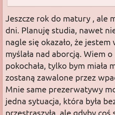
Jeszcze rok do matury , ale
dni. Planuję studia, nawet n
nagle się okazało, że jestem
myślała nad aborcją. Wiem o 
pokochała, tylko bym miała m
zostaną zawalone przez wpa
Mnie same prezerwatywy może
jedna sytuacja, która była b
przestraszyła, ale gdyby coś