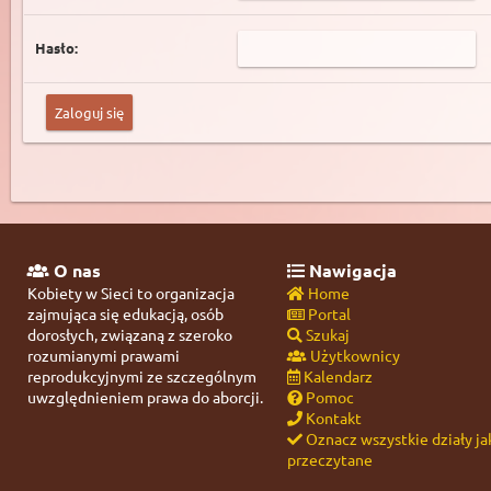
Hasło:
O nas
Nawigacja
Kobiety w Sieci to organizacja
Home
zajmująca się edukacją, osób
Portal
dorosłych, związaną z szeroko
Szukaj
rozumianymi prawami
Użytkownicy
reprodukcyjnymi ze szczególnym
Kalendarz
uwzględnieniem prawa do aborcji.
Pomoc
Kontakt
Oznacz wszystkie działy ja
przeczytane