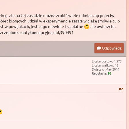
hcg. ale na tej zasadzie można zrobić wiele odmian, np przeciw
obiet biorących udział w eksperymencie zaszła w ciążę (mówię tu o
st w powijakach, jest tego niewiele i są płatne
ale uwierzcie,
s-szczepionka-antykoncepcyjna,nId,390491
Odpowiedz
Liczba postów: 4,578
Liczba wątków: 15
Dołączył: May 2014
Reputacja:
76
#2