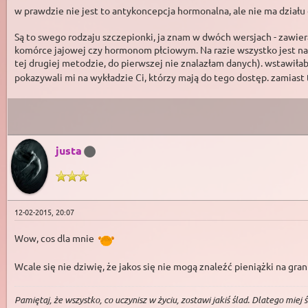
w prawdzie nie jest to antykoncepcja hormonalna, ale nie ma działu
Są to swego rodzaju szczepionki, ja znam w dwóch wersjach - zawier
komórce jajowej czy hormonom płciowym. Na razie wszystko jest na 
tej drugiej metodzie, do pierwszej nie znalazłam danych). wstawiłab
pokazywali mi na wykładzie Ci, którzy mają do tego dostęp. zamias
justa
12-02-2015, 20:07
Wow, cos dla mnie
Wcale się nie dziwię, że jakos się nie mogą znaleźć pieniążki na gran
Pa­miętaj, że wszys­tko, co uczy­nisz w życiu, zos­ta­wi ja­kiś ślad. Dla­tego miej