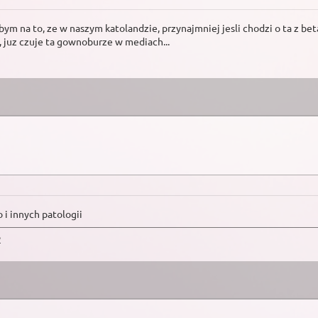
bym na to, ze w naszym katolandzie, przynajmniej jesli chodzi o ta z be
c, juz czuje ta gownoburze w mediach...
 i innych patologii
2