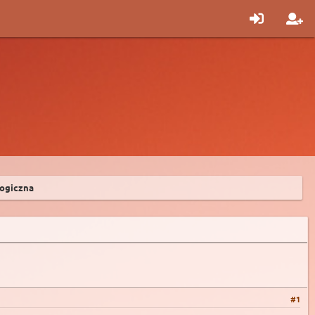
ogiczna
#1