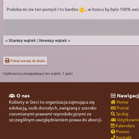
Podoba mi sie ten pomysl i to bardzo
, w koncu by bylo 100% s
«
Starszy wątek
|
Nowszy wątek
»
Pokaż wersję do druku
Użytkownicy przeglądający ten wątek: 1 gości
O nas
Nawigacj
Kobiety w Sieci to organizacja zajmująca się
Home
edukacją, osób dorosłych, związaną z szeroko
Portal
rozumianymi prawami reprodukcyjnymi ze
Szukaj
szczególnym uwzględnieniem prawa do aborcji.
Użytkowni
Kalendarz
Pomoc
Kontakt