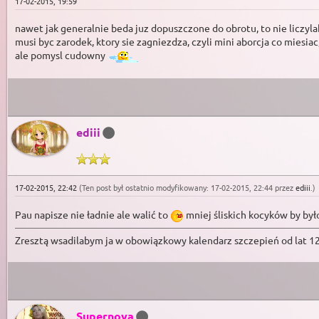
17-02-2015, 19:59
nawet jak generalnie beda juz dopuszczone do obrotu, to nie liczyla
musi byc zarodek, ktory sie zagniezdza, czyli mini aborcja co miesia
ale pomysl cudowny
ediii
17-02-2015, 22:42
(Ten post był ostatnio modyfikowany: 17-02-2015, 22:44 przez
ediii
.
)
Pau napisze nie ładnie ale walić to
mniej śliskich kocyków by było
Zresztą wsadilabym ja w obowiązkowy kalendarz szczepień od lat 1
Supernova