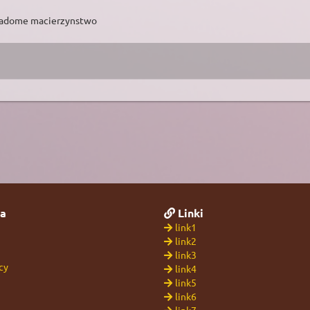
wiadome macierzynstwo
a
Linki
link1
link2
link3
cy
link4
link5
link6