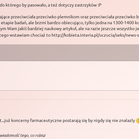
 do którego by pasowało, a też dotyczy zastrzyków :P
ające przeciwciała przeciwko plemnikom oraz przeciwciała przeciwko b-
etapie badań, ale brzmi bardzo obiecująco, tylko jedna na 1300-1400 k
ym Wam jakiś bardziej naukowy artykuł, ale na razie jeszcze wszystko je
t tego wstawiam chociaż to http://kobieta.interia.pl/uczucia/seks/new
t...już koncerny farmaceutyczne postarają się by nigdy się nie znalazly
 świado­mość te­go, co robisz