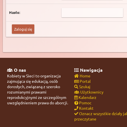
Hasło:
O nas
Nawigacja
Kobiety w Sieci to organizacja
Home
zajmująca się edukacją, osób
Portal
dorosłych, związaną z szeroko
Szukaj
rozumianymi prawami
Użytkownicy
reprodukcyjnymi ze szczególnym
Kalendarz
uwzględnieniem prawa do aborcji.
Pomoc
Kontakt
Oznacz wszystkie działy ja
przeczytane