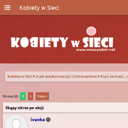
Kobiety w Sieci
Kobiety w Sieci
A jak antykoncepcja/ Contraceptives
Kręci sie kręci...
Strony (2):
1
2
Dalej »
Skąpy okres po akcji
ivanka