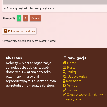
«
Starszy wątek
|
Nowszy wątek
»
Strony (2):
1
2
Dalej »
Pokaż wersję do druku
Użytkownicy przeglądający ten wątek: 1 gości
O nas
Nawigacja
Kobiety w Sieci to organizacja
Home
zajmująca się edukacją, osób
Portal
dorosłych, związaną z szeroko
Szukaj
rozumianymi prawami
Użytkownicy
reprodukcyjnymi ze szczególnym
Kalendarz
uwzględnieniem prawa do aborcji.
Pomoc
Kontakt
Oznacz wszystkie działy ja
przeczytane