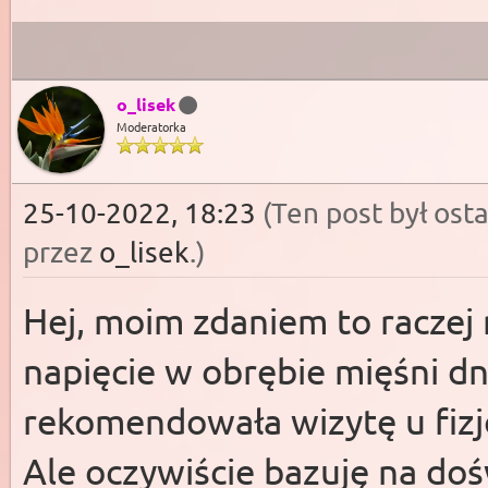
o_lisek
Moderatorka
25-10-2022, 18:23
(Ten post był os
przez
o_lisek
.)
Hej, moim zdaniem to racze
napięcie w obrębie mięśni d
rekomendowała wizytę u fizj
Ale oczywiście bazuję na do