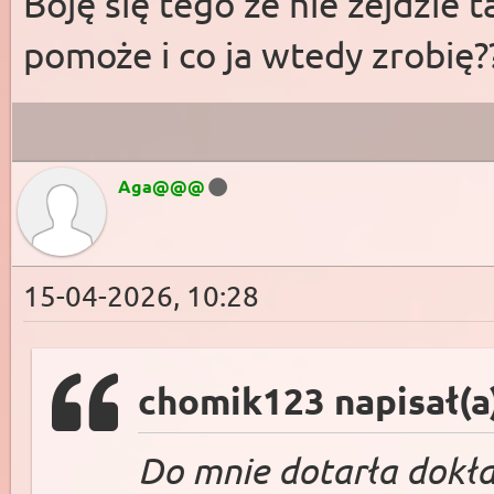
Boję się tego że nie zejdzie t
pomoże i co ja wtedy zrobię
Aga@@@
15-04-2026, 10:28
chomik123 napisał(a
Do mnie dotarła dokła