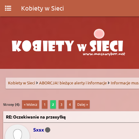
Kobiety w Sieci
Kobiety w Sieci
ABORCJA! bieżące alerty i informacje
Informacje mus
Strony (4):
« Wstecz
1
2
3
4
Dalej »
RE: Oczekiwanie na przesyłkę
Sxsx