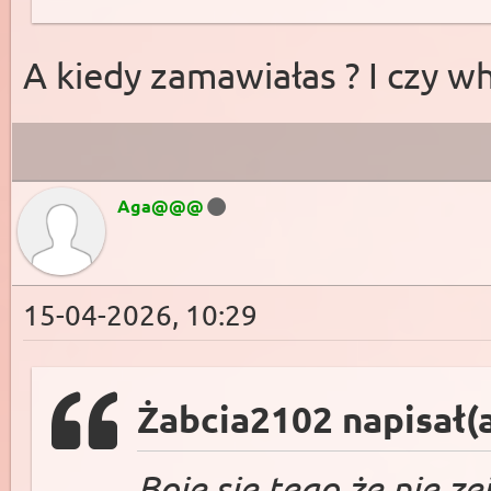
A kiedy zamawiałas ? I czy w
Aga@@@
15-04-2026, 10:29
Żabcia2102 napisał(
Boję się tego że nie ze