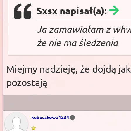
Sxsx napisał(a):
Ja zamawiałam z whw 
że nie ma śledzenia
Miejmy nadzieję, że dojdą jak
pozostają
kubeczkowa1234