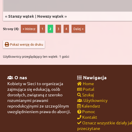
«
Starszy wątek
|
Nowszy wątek
»
Strony (4):
« Wstecz
1
2
3
4
Dalej »
Pokaż wersję do druku
Użytkownicy przeglądający ten wątek: 1 gości
O nas
Nawigacja
Kobiety w Sieci to organizacja
Home
zajmująca się edukacją, osób
Portal
dorosłych, związaną z szeroko
Szukaj
rozumianymi prawami
Użytkownicy
reprodukcyjnymi ze szczególnym
Kalendarz
uwzględnieniem prawa do aborcji.
Pomoc
Kontakt
Oznacz wszystkie działy ja
przeczytane