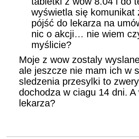
tabletki z wow 8.04 i do t
wyświetla się komunikat 
pójść do lekarza na umó
nic o akcji… nie wiem c
myślicie?
Moje z wow zostaly wyslane 
ale jeszcze nie mam ich w s
sledzenia przesylki to zwery
dochodza w ciagu 14 dni. A 
lekarza?