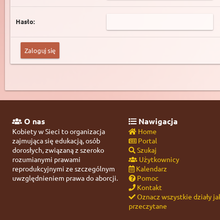
Hasło:
O nas
Nawigacja
Kobiety w Sieci to organizacja
Home
zajmująca się edukacją, osób
Portal
dorosłych, związaną z szeroko
Szukaj
rozumianymi prawami
Użytkownicy
reprodukcyjnymi ze szczególnym
Kalendarz
uwzględnieniem prawa do aborcji.
Pomoc
Kontakt
Oznacz wszystkie działy ja
przeczytane