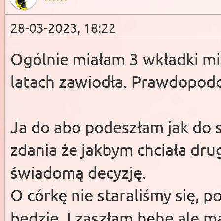
28-03-2023, 18:22
Ogólnie miałam 3 wkładki mie
latach zawiodła. Prawdopodo
Ja do abo podeszłam jak do 
zdania że jakbym chciała dru
świadomą decyzję.
O córkę nie staraliśmy się, p
będzie. I zaszłam hehe ale mą