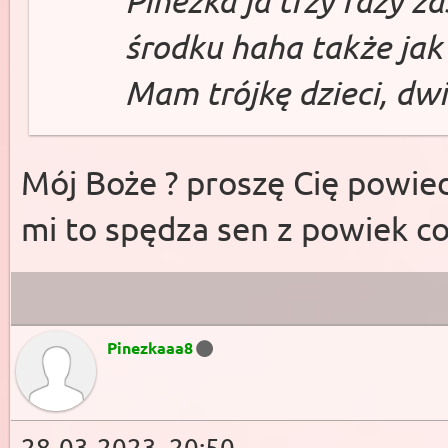
środku haha także jak
Mam trójkę dzieci, dwi
Mój Boże ? proszę Cię powied
mi to spędza sen z powiek c
Pinezkaaa8
28-03-2023, 20:50