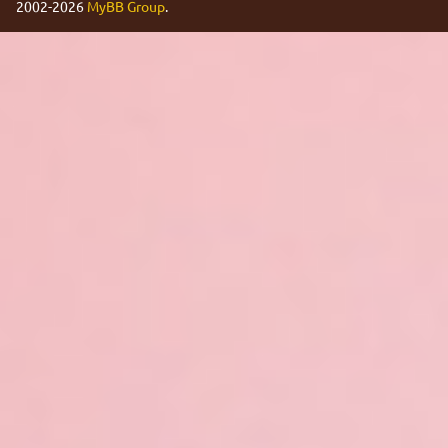
2002-2026
MyBB Group
.