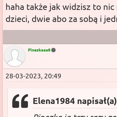
haha także jak widzisz to ni
dzieci, dwie abo za sobą i je
Pinezkaaa8
28-03-2023, 20:49
Elena1984 napisał(a)
Pinezka ja trzy razy z