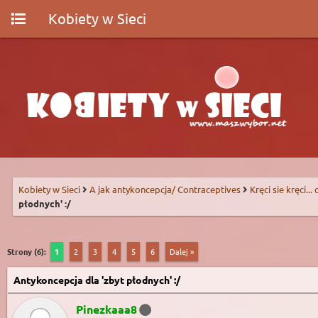
Kobiety w Sieci
Kobiety w Sieci
A jak antykoncepcja/ Contraceptives
Kręci sie kręci...
płodnych' :/
Strony (6):
1
2
3
4
5
6
Dalej »
Antykoncepcja dla 'zbyt płodnych' :/
Pinezkaaa8