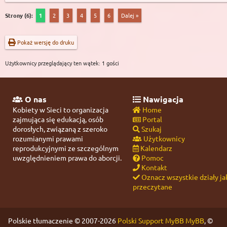
Strony (6):
1
2
3
4
5
6
Dalej »
Pokaż wersję do druku
Użytkownicy przeglądający ten wątek: 1 gości
O nas
Nawigacja
Kobiety w Sieci to organizacja
Home
zajmująca się edukacją, osób
Portal
dorosłych, związaną z szeroko
Szukaj
rozumianymi prawami
Użytkownicy
reprodukcyjnymi ze szczególnym
Kalendarz
uwzględnieniem prawa do aborcji.
Pomoc
Kontakt
Oznacz wszystkie działy ja
przeczytane
Polskie tłumaczenie © 2007-2026
Polski Support MyBB
MyBB
, ©