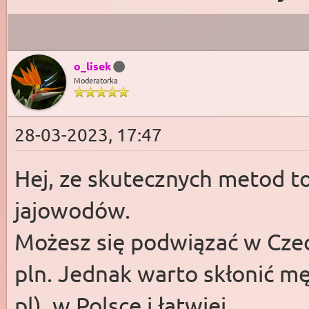
o_lisek
Moderatorka
28-03-2023, 17:47
Hej, ze skutecznych metod t
jajowodów.
Możesz się podwiązać w Czec
pln. Jednak warto skłonić męż
pl), w Polsce i łatwiej.