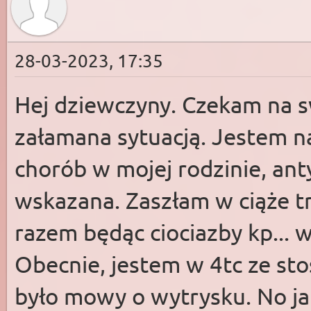
28-03-2023, 17:35
Hej dziewczyny. Czekam na s
załamana sytuacją. Jestem n
chorób w mojej rodzinie, ant
wskazana. Zaszłam w ciąże t
razem będąc ciociazby kp... w
Obecnie, jestem w 4tc ze st
było mowy o wytrysku. No jak