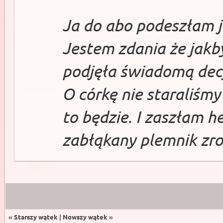
Ja do abo podeszłam j
Jestem zdania że jakb
podjęła świadomą dec
O córkę nie staraliśmy
to będzie. I zaszłam he
zabłąkany plemnik zrob
«
Starszy wątek
|
Nowszy wątek
»