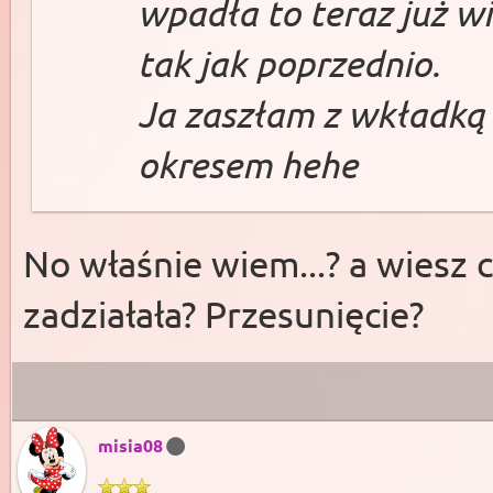
wpadła to teraz już w
tak jak poprzednio.
Ja zaszłam z wkładką 
okresem hehe
No właśnie wiem...? a wiesz 
zadziałała? Przesunięcie?
misia08