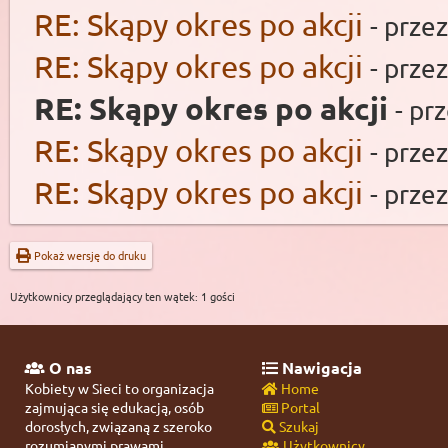
RE: Skąpy okres po akcji
- prze
RE: Skąpy okres po akcji
- prze
RE: Skąpy okres po akcji
- pr
RE: Skąpy okres po akcji
- prze
RE: Skąpy okres po akcji
- prze
Pokaż wersję do druku
Użytkownicy przeglądający ten wątek: 1 gości
O nas
Nawigacja
Kobiety w Sieci to organizacja
Home
zajmująca się edukacją, osób
Portal
dorosłych, związaną z szeroko
Szukaj
rozumianymi prawami
Użytkownicy