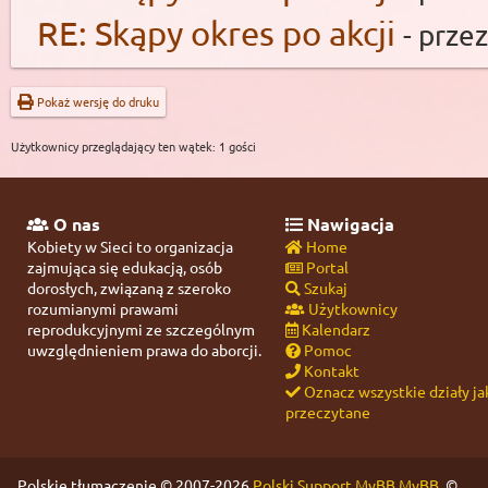
RE: Skąpy okres po akcji
- prze
Pokaż wersję do druku
Użytkownicy przeglądający ten wątek: 1 gości
O nas
Nawigacja
Kobiety w Sieci to organizacja
Home
zajmująca się edukacją, osób
Portal
dorosłych, związaną z szeroko
Szukaj
rozumianymi prawami
Użytkownicy
reprodukcyjnymi ze szczególnym
Kalendarz
uwzględnieniem prawa do aborcji.
Pomoc
Kontakt
Oznacz wszystkie działy ja
przeczytane
Polskie tłumaczenie © 2007-2026
Polski Support MyBB
MyBB
, ©