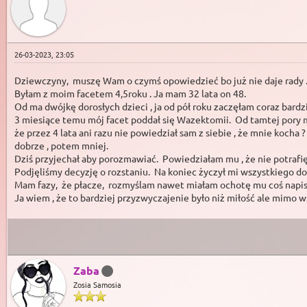
26-03-2023, 23:05
Dziewczyny, muszę Wam o czymś opowiedzieć bo już nie daje rady 
Byłam z moim facetem 4,5roku . Ja mam 32 lata on 48.
Od ma dwójkę dorosłych dzieci , ja od pół roku zaczęłam coraz bardzi
3 miesiące temu mój facet poddał się Wazektomii. Od tamtej pory mi
że przez 4 lata ani razu nie powiedział sam z siebie , że mnie koch
dobrze , potem mniej.
Dziś przyjechał aby porozmawiać. Powiedziałam mu , że nie potrafię 
Podjęliśmy decyzję o rozstaniu. Na koniec życzył mi wszystkiego dob
Mam fazy, że płacze, rozmyślam nawet miałam ochotę mu coś napi
Ja wiem , że to bardziej przyzwyczajenie było niż miłość ale mimo ws
Zaba
Zosia Samosia