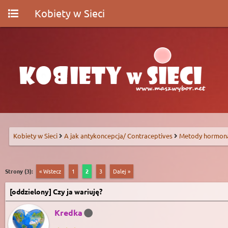
Kobiety w Sieci
Kobiety w Sieci
A jak antykoncepcja/ Contraceptives
Metody hormon
Strony (3):
« Wstecz
1
2
3
Dalej »
[oddzielony] Czy ja wariuję?
Kredka