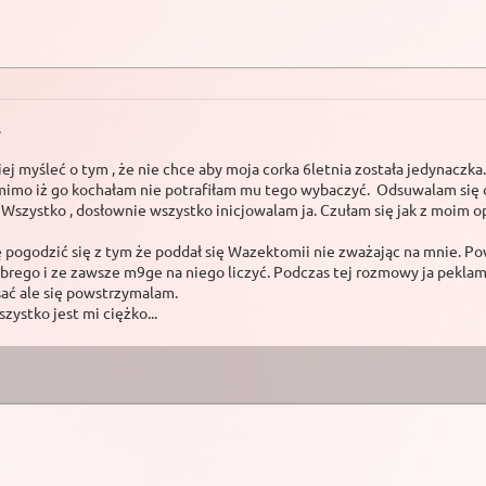
.
ej myśleć o tym , że nie chce aby moja corka 6letnia została jedynaczka
mo iż go kochałam nie potrafiłam mu tego wybaczyć. Odsuwalam się od n
a ? Wszystko , dosłownie wszystko inicjowalam ja. Czułam się jak z moim
pogodzić się z tym że poddał się Wazektomii nie zważając na mnie. Powi
rego i ze zawsze m9ge na niego liczyć. Podczas tej rozmowy ja peklam i
sać ale się powstrzymalam.
zystko jest mi ciężko...