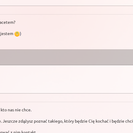
 facetem?
ą jestem
)
kto nas nie chce.
e. Jeszcze zdążysz poznać takiego, który będzie Cię kochać i będzie chci
 urwać z nim kontakt.