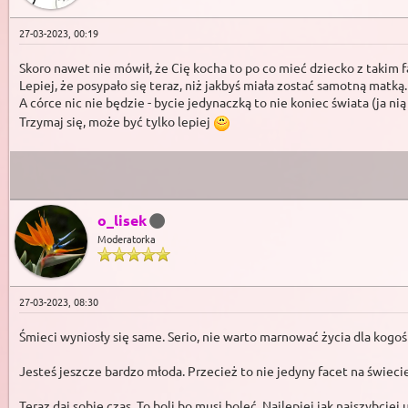
27-03-2023, 00:19
Skoro nawet nie mówił, że Cię kocha to po co mieć dziecko z takim
Lepiej, że posypało się teraz, niż jakbyś miała zostać samotną matką.
A córce nic nie będzie - bycie jedynaczką to nie koniec świata (ja ni
Trzymaj się, może być tylko lepiej
o_lisek
Moderatorka
27-03-2023, 08:30
Śmieci wyniosły się same. Serio, nie warto marnować życia dla kogoś 
Jesteś jeszcze bardzo młoda. Przecież to nie jedyny facet na świeci
Teraz daj sobie czas. To boli bo musi boleć. Najlepiej jak najszybciej