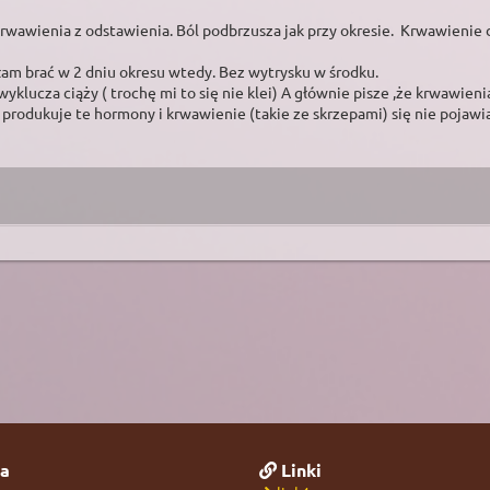
wawienia z odstawienia. Ból podbrzusza jak przy okresie. Krwawienie d
ęłam brać w 2 dniu okresu wtedy. Bez wytrysku w środku.
yklucza ciąży ( trochę mi to się nie klei) A głównie pisze ,że krwawien
y produkuje te hormony i krwawienie (takie ze skrzepami) się nie pojawi
a
Linki