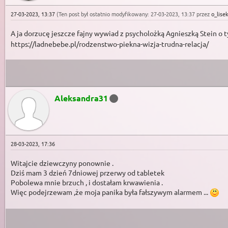
27-03-2023, 13:37
(Ten post był ostatnio modyfikowany: 27-03-2023, 13:37 przez
o_lise
A ja dorzucę jeszcze fajny wywiad z psycholożką Agnieszką Stein o
https://ladnebebe.pl/rodzenstwo-piekna-wizja-trudna-relacja/
Aleksandra31
28-03-2023, 17:36
Witajcie dziewczyny ponownie .
Dziś mam 3 dzień 7dniowej przerwy od tabletek
Pobolewa mnie brzuch , i dostałam krwawienia .
Więc podejrzewam ,że moja panika była fałszywym alarmem ...