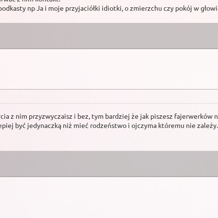
dkasty np Ja i moje przyjaciółki idiotki, o zmierzchu czy pokój w głowi
cia z nim przyzwyczaisz i bez, tym bardziej że jak piszesz fajerwerków n
piej być jedynaczką niż mieć rodzeństwo i ojczyma któremu nie zależy. Lep