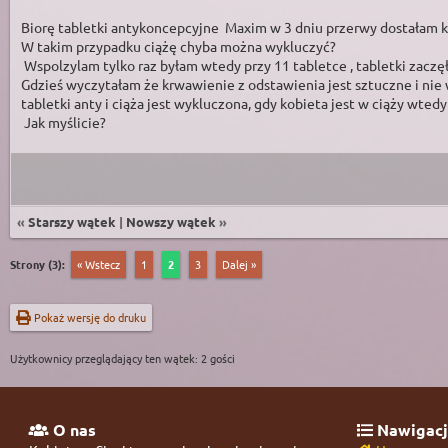
Biorę tabletki antykoncepcyjne Maxim w 3 dniu przerwy dostałam kr
W takim przypadku ciążę chyba można wykluczyć?
Wspolzylam tylko raz byłam wtedy przy 11 tabletce , tabletki zacz
Gdzieś wyczytałam że krwawienie z odstawienia jest sztuczne i nie w
tabletki anty i ciąża jest wykluczona, gdy kobieta jest w ciąży wted
Jak myślicie?
«
Starszy wątek
|
Nowszy wątek
»
Strony (3):
« Wstecz
1
2
3
Dalej »
Pokaż wersję do druku
Użytkownicy przeglądający ten wątek: 2 gości
O nas
Nawigacj