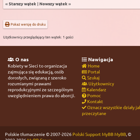
«
Starszy wątek
|
Nowszy wątek
»
Pokaż wersję do druku
Użytkownicy przeglądający ten wątek: 1 gości
O nas
Nawigacja
Kobiety w Sieci to organizacja
Home
zajmująca się edukacją, osób
Portal
dorosłych, związaną z szeroko
Szukaj
rozumianymi prawami
Użytkownicy
reprodukcyjnymi ze szczególnym
Kalendarz
uwzględnieniem prawa do aborcji.
Pomoc
Kontakt
Oznacz wszystkie działy ja
przeczytane
Polskie tłumaczenie © 2007-2026
Polski Support MyBB
MyBB
, ©