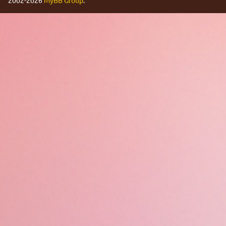
2002-2026
MyBB Group
.