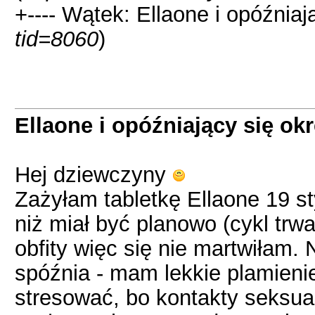
+---- Wątek: Ellaone i opóźniaj
tid=8060
)
Ellaone i opóźniający się ok
Hej dziewczyny
Zażyłam tabletkę Ellaone 19 s
niż miał być planowo (cykl trw
obfity więc się nie martwiłam.
spóźnia - mam lekkie plamieni
stresować, bo kontakty seksua