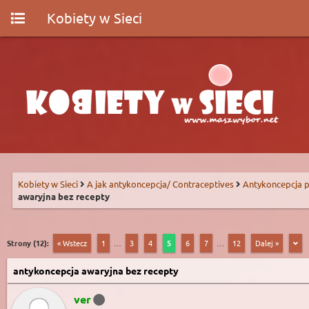
Kobiety w Sieci
Kobiety w Sieci
A jak antykoncepcja/ Contraceptives
Antykoncepcja p
awaryjna bez recepty
Strony (12):
« Wstecz
1
…
3
4
5
6
7
…
12
Dalej »
antykoncepcja awaryjna bez recepty
ver