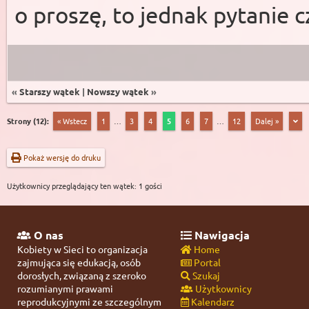
o proszę, to jednak pytanie 
«
Starszy wątek
|
Nowszy wątek
»
Strony (12):
« Wstecz
1
…
3
4
5
6
7
…
12
Dalej »
Pokaż wersję do druku
Użytkownicy przeglądający ten wątek: 1 gości
O nas
Nawigacja
Kobiety w Sieci to organizacja
Home
zajmująca się edukacją, osób
Portal
dorosłych, związaną z szeroko
Szukaj
rozumianymi prawami
Użytkownicy
reprodukcyjnymi ze szczególnym
Kalendarz