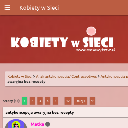
Kobiety w Sieci
Kobiety w Sieci
A jak antykoncepcja/ Contraceptives
Antykoncepcja p
awaryjna bez recepty
Strony (12):
1
2
3
4
5
…
12
Dalej »
antykoncepcja awaryjna bez recepty
Matka