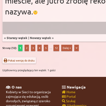
mieście, ale jutro zrobię reko
nazywa.
«
Starszy wątek
|
Nowszy wątek
»
Strony (12):
1
2
3
4
5
…
12
Dalej »
Pokaż wersję do druku
Użytkownicy przeglądający ten wątek: 1 gości
O nas
Nawigacja
Kobiety w Sieci to organizacja
Home
zajmująca się edukacją, osób
Portal
dorosłych, związaną z szeroko
Szukaj
rozumianymi prawami
Użytkownicy