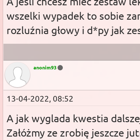
A jeśli chcesz mieć zestaw l
wszelki wypadek to sobie za
rozluźnia głowy i d*py jak ze
anonim93
13-04-2022, 08:52
A jak wyglada kwestia dalsze
Załóżmy ze zrobię jeszcze ju