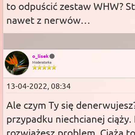
to odpuścić zestaw WHW? Sta
nawet z nerwów…
o_lisek
Moderatorka
13-04-2022, 08:34
Ale czym Ty się denerwujesz?
przypadku niechcianej ciąży.
rozwiążesz problem. Ciąża to