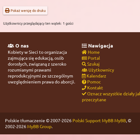
Pokaż wersję do druku
Użytkownicy przeglądający ten wątek: 1 gości
O nas
Nawigacja
Kobiety w Sieci to organizacja
Home
zajmująca się edukacją, osób
Portal
dorosłych, związaną z szeroko
Szukaj
rozumianymi prawami
Użytkownicy
reprodukcyjnymi ze szczególnym
Kalendarz
uwzględnieniem prawa do aborcji.
Pomoc
Kontakt
Oznacz wszystkie działy ja
przeczytane
Polskie tłumaczenie © 2007-2026
Polski Support MyBB
MyBB
, ©
2002-2026
MyBB Group
.