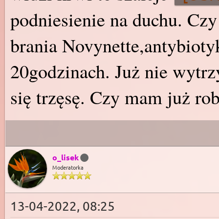
podniesienie na duchu. Czy 
brania Novynette,antybiotyk
20godzinach. Już nie wytrz
się trzęsę. Czy mam już r
o_lisek
Moderatorka
13-04-2022, 08:25