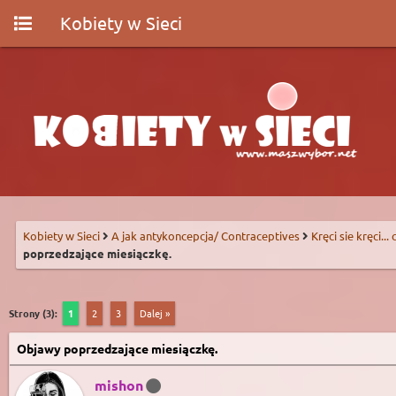
Kobiety w Sieci
Kobiety w Sieci
A jak antykoncepcja/ Contraceptives
Kręci sie kręci...
poprzedzające miesiączkę.
Strony (3):
1
2
3
Dalej »
Objawy poprzedzające miesiączkę.
mishon