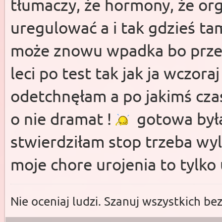
tłumaczy, że hormony, że or
uregulować a i tak gdzieś ta
może znowu wpadka bo przec
leci po test tak jak ja wczora
odetchnęłam a po jakimś czas
o nie dramat !
gotowa była
stwierdziłam stop trzeba wy
moje chore urojenia to tylko 
Nie oceniaj ludzi. Szanuj wszystkich be