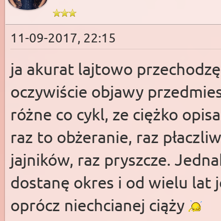
11-09-2017, 22:15
ja akurat lajtowo przechodzę 
oczywiście objawy przedmie
różne co cykl, ze ciężko opisa
raz to obżeranie, raz płaczl
jajników, raz pryszcze. Jedn
dostanę okres i od wielu lat 
oprócz niechcianej ciąży