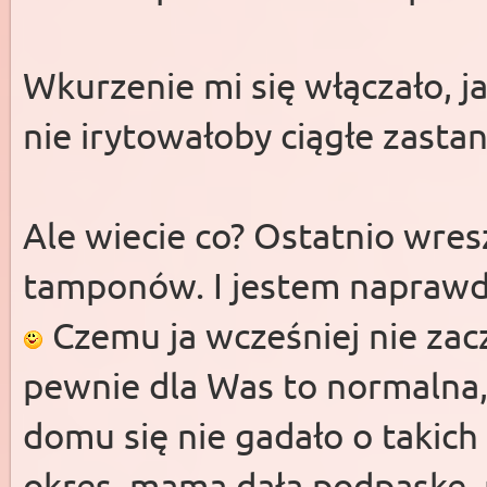
Wkurzenie mi się włączało, ja
nie irytowałoby ciągłe zastan
Ale wiecie co? Ostatnio wre
tamponów. I jestem napraw
Czemu ja wcześniej nie zac
pewnie dla Was to normalna,
domu się nie gadało o takich
okres, mama dała podpaskę, 