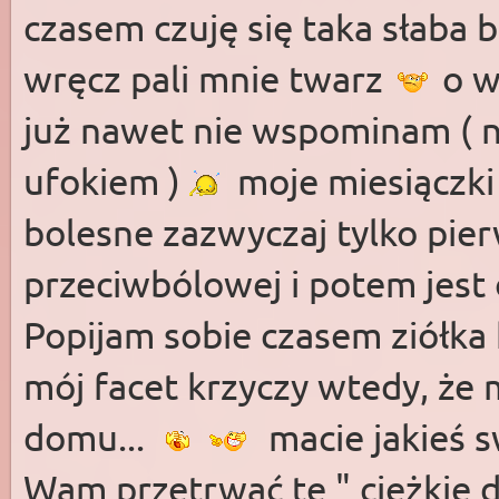
czasem czuję się taka słaba b
wręcz pali mnie twarz
o w
już nawet nie wspominam ( 
ufokiem )
moje miesiączki 
bolesne zazwyczaj tylko pier
przeciwbólowej i potem jest 
Popijam sobie czasem ziółka 
mój facet krzyczy wtedy, że
domu...
macie jakieś 
Wam przetrwać te " ciężkie 