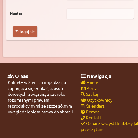
Hasło:
O nas
Nawigacja
Kobiety w Sieci to organizacja
Home
zajmująca się edukacją, osób
Portal
dorosłych, związaną z szeroko
Szukaj
rozumianymi prawami
Użytkownicy
reprodukcyjnymi ze szczególnym
Kalendarz
uwzględnieniem prawa do aborcji.
Pomoc
Kontakt
Oznacz wszystkie działy ja
przeczytane