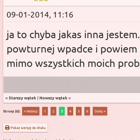
09-01-2014, 11:16
ja to chyba jakas inna jestem
powturnej wpadce i powiem ze
mimo wszystkich moich pro
«
Starszy wątek
|
Nowszy wątek
»
Strony (6):
« Wstecz
1
2
3
4
5
6
Dalej »
Pokaż wersję do druku