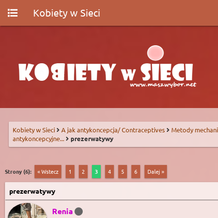
Kobiety w Sieci
Kobiety w Sieci
A jak antykoncepcja/ Contraceptives
Metody mechani
antykoncepcyjne...
prezerwatywy
Strony (6):
« Wstecz
1
2
3
4
5
6
Dalej »
prezerwatywy
Renia