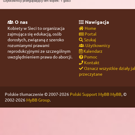
Użytkownicy przeglądający ten wątek: 1 gości
O nas
Nawigacja
Kobiety w Sieci to organizacja
Home
zajmująca się edukacją, osób
Portal
dorosłych, związaną z szeroko
Szukaj
rozumianymi prawami
Użytkownicy
reprodukcyjnymi ze szczególnym
Kalendarz
uwzględnieniem prawa do aborcji.
Pomoc
Kontakt
Oznacz wszystkie działy ja
przeczytane
Polskie tłumaczenie © 2007-2026
Polski Support MyBB
MyBB
, ©
2002-2026
MyBB Group
.