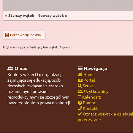
«
Starszy wątek
|
Nowszy wątek
»
Pokaż wersję do druku
Użytkownicy przeglądający ten wątek: 1 gości
O nas
Nawigacja
Kobiety w Sieci to organizacja
Home
zajmująca się edukacją, osób
Portal
dorosłych, związaną z szeroko
Szukaj
rozumianymi prawami
Użytkownicy
reprodukcyjnymi ze szczególnym
Kalendarz
uwzględnieniem prawa do aborcji.
Pomoc
Kontakt
Oznacz wszystkie działy ja
przeczytane