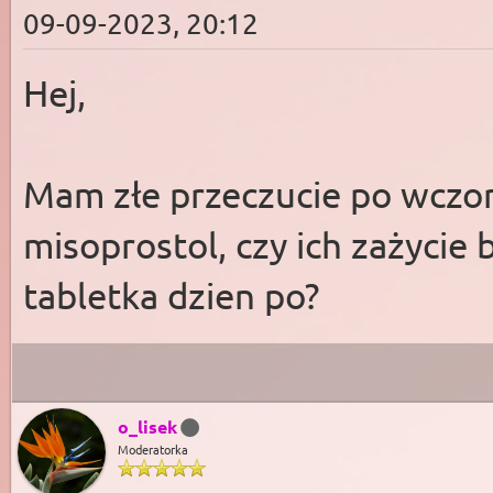
09-09-2023, 20:12
Hej,
Mam złe przeczucie po wczora
misoprostol, czy ich zażycie
tabletka dzien po?
o_lisek
Moderatorka