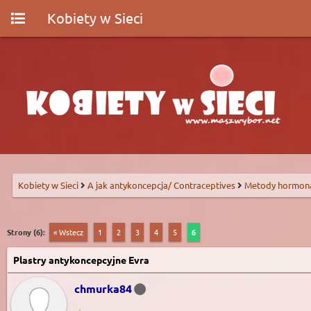
Kobiety w Sieci
Kobiety w Sieci
A jak antykoncepcja/ Contraceptives
Metody hormon
Strony (6):
« Wstecz
1
2
3
4
5
6
Plastry antykoncepcyjne Evra
chmurka84