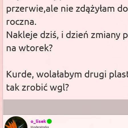
przerwie,ale nie zdążyłam do
roczna.
Nakleje dziś, i dzień zmiany 
na wtorek?
Kurde, wolałabym drugi plas
tak zrobić wgl?
o_lisek
Moderatorka