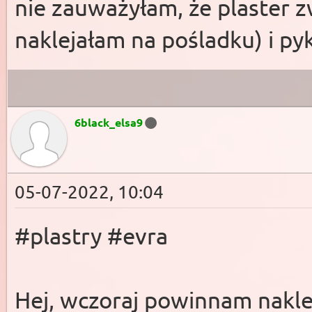
nie zauważyłam, że plaster z
naklejałam na pośladku) i py
6black_elsa9
05-07-2022, 10:04
#plastry #evra
Hej, wczoraj powinnam nakle