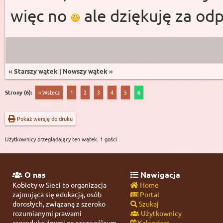
więc no
ale dziękuję za od
«
Starszy wątek
|
Nowszy wątek
»
Strony (6):
« Wstecz
1
2
3
4
5
6
Pokaż wersję do druku
Użytkownicy przeglądający ten wątek: 1 gości
O nas
Nawigacja
Kobiety w Sieci to organizacja
Home
zajmująca się edukacją, osób
Portal
dorosłych, związaną z szeroko
Szukaj
rozumianymi prawami
Użytkownicy
reprodukcyjnymi ze szczególnym
Kalendarz