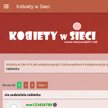
Kobiety w Sieci
Kobiety w Sieci
A jak antykoncepcja/ Contraceptives
Antykoncepcja p
tabletka
Strony (3):
1
2
3
Dalej »
nie zadziałała tabletka
mm123456789