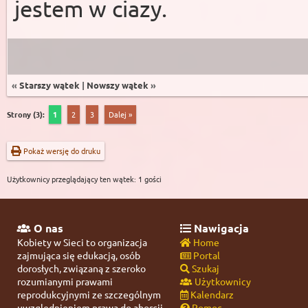
jestem w ciazy.
«
Starszy wątek
|
Nowszy wątek
»
Strony (3):
1
2
3
Dalej »
Pokaż wersję do druku
Użytkownicy przeglądający ten wątek: 1 gości
O nas
Nawigacja
Kobiety w Sieci to organizacja
Home
zajmująca się edukacją, osób
Portal
dorosłych, związaną z szeroko
Szukaj
rozumianymi prawami
Użytkownicy
reprodukcyjnymi ze szczególnym
Kalendarz
uwzględnieniem prawa do aborcji.
Pomoc