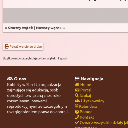
«
Starszy wątek
|
Nowszy wątek
»
Pokaż wersję do druku
Użytkownicy przeglądający ten wątek: 1 gości
O nas
Nawigacja
Kobiety w Sieci to organizacja
Home
zajmująca się edukacją, osób
Portal
dorosłych, związaną z szeroko
Szukaj
rozumianymi prawami
Użytkownicy
reprodukcyjnymi ze szczególnym
Kalendarz
uwzględnieniem prawa do aborcji.
Pomoc
Kontakt
Oznacz wszystkie działy ja
przeczytane