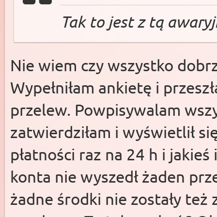
Tak to jest z tą awar
Nie wiem czy wszystko dobrz
Wypełniłam ankietę i przesz
przelew. Powpisywalam wszyst
zatwierdziłam i wyświetlił si
płatności raz na 24 h i jakieś
konta nie wyszedł żaden prze
żadne środki nie zostały te