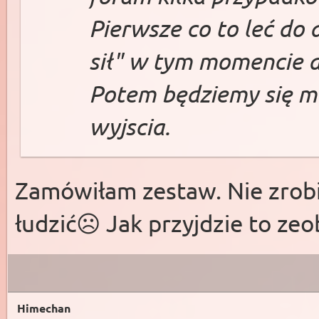
Pierwsze co to leć do 
sił" w tym momencie a
Potem będziemy się m
wyjscia.
Zamówiłam zestaw. Nie zrobił
łudzić☹️ Jak przyjdzie to zeo
Himechan