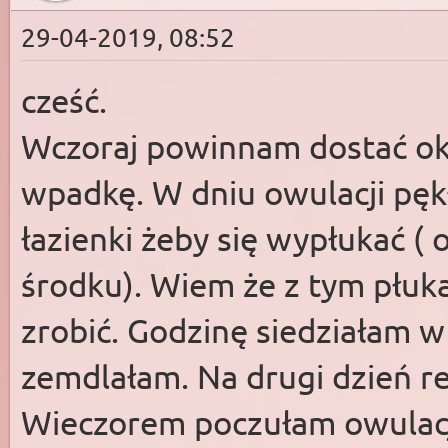
29-04-2019, 08:52
cześć.
Wczoraj powinnam dostać ok
wpadkę. W dniu owulacji pęk
łazienki żeby się wypłukać ( 
środku). Wiem że z tym płuka
zrobić. Godzinę siedziałam w
zemdlałam. Na drugi dzień re
Wieczorem poczułam owulacj