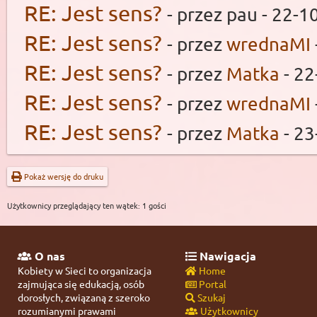
RE: Jest sens?
- przez pau - 22-1
RE: Jest sens?
- przez
wrednaMI
RE: Jest sens?
- przez
Matka
- 22
RE: Jest sens?
- przez
wrednaMI
RE: Jest sens?
- przez
Matka
- 23
Pokaż wersję do druku
Użytkownicy przeglądający ten wątek: 1 gości
O nas
Nawigacja
Kobiety w Sieci to organizacja
Home
zajmująca się edukacją, osób
Portal
dorosłych, związaną z szeroko
Szukaj
rozumianymi prawami
Użytkownicy