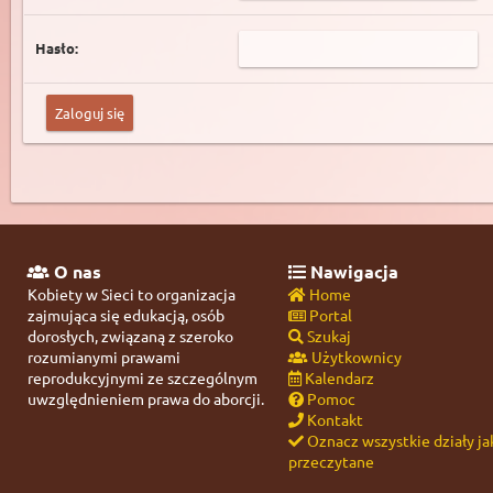
Hasło:
O nas
Nawigacja
Kobiety w Sieci to organizacja
Home
zajmująca się edukacją, osób
Portal
dorosłych, związaną z szeroko
Szukaj
rozumianymi prawami
Użytkownicy
reprodukcyjnymi ze szczególnym
Kalendarz
uwzględnieniem prawa do aborcji.
Pomoc
Kontakt
Oznacz wszystkie działy ja
przeczytane