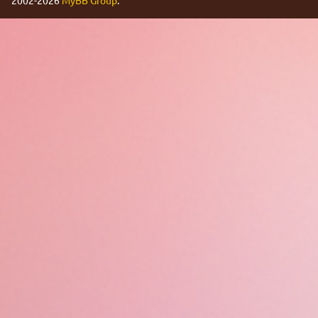
2002-2026
MyBB Group
.