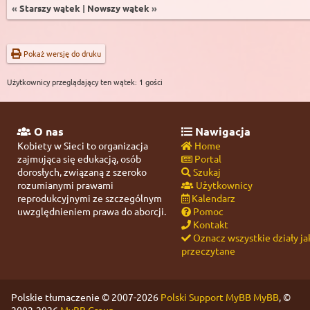
«
Starszy wątek
|
Nowszy wątek
»
Pokaż wersję do druku
Użytkownicy przeglądający ten wątek: 1 gości
O nas
Nawigacja
Kobiety w Sieci to organizacja
Home
zajmująca się edukacją, osób
Portal
dorosłych, związaną z szeroko
Szukaj
rozumianymi prawami
Użytkownicy
reprodukcyjnymi ze szczególnym
Kalendarz
uwzględnieniem prawa do aborcji.
Pomoc
Kontakt
Oznacz wszystkie działy ja
przeczytane
Polskie tłumaczenie © 2007-2026
Polski Support MyBB
MyBB
, ©