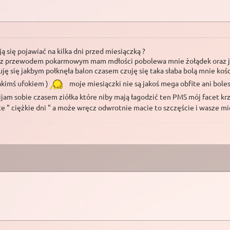
 się pojawiać na kilka dni przed miesiączką ?
my z przewodem pokarmowym mam mdłości pobolewa mnie żołądek oraz jel
 się jakbym połknęła balon czasem czuję się taka słaba bolą mnie kości
akimś ufokiem )
moje miesiączki nie są jakoś mega obfite ani bole
ijam sobie czasem ziółka które niby mają łagodzić ten PMS mój facet k
 " ciężkie dni " a może wręcz odwrotnie macie to szczęście i wasze mi