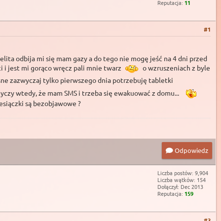
Reputacja:
11
#1
ita odbija mi się mam gazy a do tego nie mogę jeść na 4 dni przed
 i jest mi gorąco wręcz pali mnie twarz
o wzruszeniach z byle
sne zazwyczaj tylko pierwszego dnia potrzebuję tabletki
rzyczy wtedy, że mam SMS i trzeba się ewakuować z domu...
esiączki są bezobjawowe ?
Odpowiedz
Liczba postów: 9,904
Liczba wątków: 154
Dołączył: Dec 2013
Reputacja:
159
#2