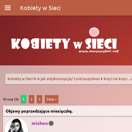
Kobiety w Sieci
Kobiety w Sieci
A jak antykoncepcja/ Contraceptives
Kręci sie kręci...
Strony (3):
1
2
3
Dalej »
Objawy poprzedzające miesiączkę.
mishon