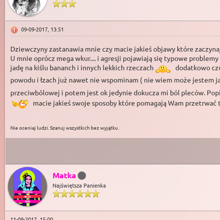
09-09-2017, 13:51
Dziewczyny zastanawia mnie czy macie jakieś objawy które zaczynają
U mnie oprócz mega wkur.... i agresji pojawiają się typowe proble
jadę na kiślu bananch i innych lekkich rzeczach
dodatkowo czuję
powodu i łzach już nawet nie wspominam ( nie wiem może jestem j
przeciwbólowej i potem jest ok jedynie dokucza mi ból pleców. Pop
macie jakieś swoje sposoby które pomagają Wam przetrwać te
Nie oceniaj ludzi. Szanuj wszystkich bez wyjątku.
Matka
Najświętsza Panienka
11-09-2017, 15:00