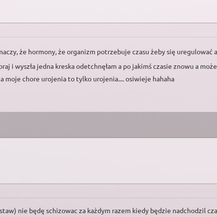
maczy, że hormony, że organizm potrzebuje czasu żeby się uregulować a
oraj i wyszła jedna kreska odetchnęłam a po jakimś czasie znowu a może 
 moje chore urojenia to tylko urojenia.... osiwieje hahaha
staw) nie będę schizowac za każdym razem kiedy będzie nadchodzil czas 