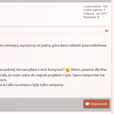
Liczba postów: 109
Liczba wątków: 0
Dołączył: Jan 2017
Reputacja:
5
#5
 paru miesięcy wystarczy mi jedna, góra dwie tabletki przeciwbólowe
cześniej nie zaczęłam z nich korzystać?
Wiem, pewnie dla Was
ziała, że mam sobie do majtek przykleić i tyle. Sama tamponów nie
nich.
a w Lidlu na miejscu były tylko tampony.
Odpowiedz