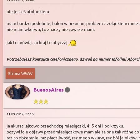
nie jesteś ufoludkiem
mam bardzo podobnie, balon w brzuchu, problem z żołądkiem musz
nie mam wkurwu, to znaczy nie zawsze mam.
jak to mówią, co kraj to obyczaj
Potrzebujesz kontaktu telefonicznego, dzwoń na numer Infolinii Aborcji 
Strona WWW
BuenosAires
11-09-2017, 22:15
ja akurat lajtowo przechodzę miesiączki, 4- 5 dni i po krzyku.
oczywiście objawy przedmiesiączkowe mam ale sa one tak różne co c
raz to obżeranie, raz płaczliwość, raz mego wkurw, raz ból jajników,