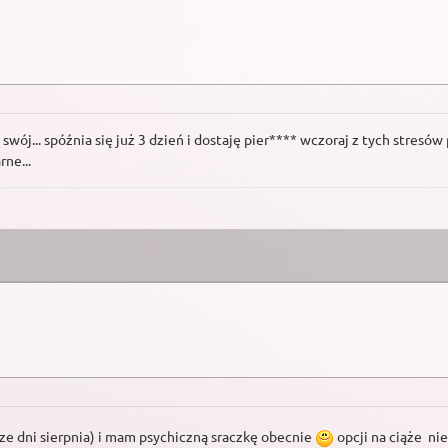
swój... spóźnia się już 3 dzień i dostaję pier**** wczoraj z tych stresów 
ne...
ze dni sierpnia) i mam psychiczną sraczkę obecnie
opcji na ciąże ni