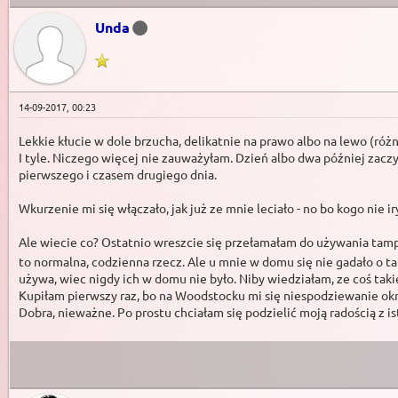
Unda
14-09-2017, 00:23
Lekkie kłucie w dole brzucha, delikatnie na prawo albo na lewo (różn
I tyle. Niczego więcej nie zauważyłam. Dzień albo dwa później zaczy
pierwszego i czasem drugiego dnia.
Wkurzenie mi się włączało, jak już ze mnie leciało - no bo kogo nie i
Ale wiecie co? Ostatnio wreszcie się przełamałam do używania t
to normalna, codzienna rzecz. Ale u mnie w domu się nie gadało o t
używa, wiec nigdy ich w domu nie było. Niby wiedziałam, ze coś taki
Kupiłam pierwszy raz, bo na Woodstocku mi się niespodziewanie okre
Dobra, nieważne. Po prostu chciałam się podzielić moją radością z is