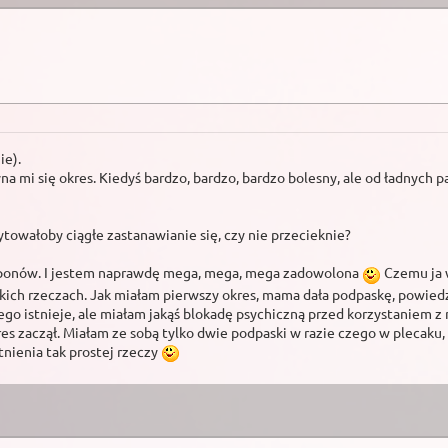
ie).
na mi się okres. Kiedyś bardzo, bardzo, bardzo bolesny, ale od ładnych
rytowałoby ciągłe zastanawianie się, czy nie przecieknie?
amponów. I jestem naprawdę mega, mega, mega zadowolona
Czemu ja w
akich rzeczach. Jak miałam pierwszy okres, mama dała podpaskę, powied
ego istnieje, ale miałam jakąś blokadę psychiczną przed korzystaniem z 
s zaczął. Miałam ze sobą tylko dwie podpaski w razie czego w plecaku, 
tnienia tak prostej rzeczy