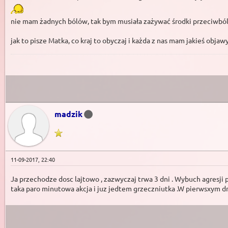
nie mam żadnych bólów, tak bym musiała zażywać środki przeciwbó
jak to pisze Matka, co kraj to obyczaj i każda z nas mam jakieś objaw
madzik
11-09-2017, 22:40
Ja przechodze dosc lajtowo , zazwyczaj trwa 3 dni . Wybuch agresji 
taka paro minutowa akcja i juz jedtem grzeczniutka .W pierwsxym dniu