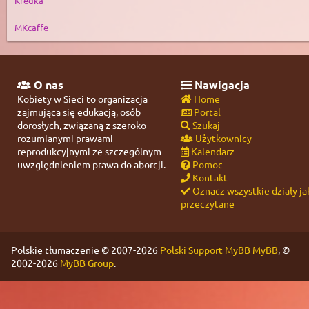
Kredka
MKcaffe
O nas
Nawigacja
Kobiety w Sieci to organizacja
Home
zajmująca się edukacją, osób
Portal
dorosłych, związaną z szeroko
Szukaj
rozumianymi prawami
Użytkownicy
reprodukcyjnymi ze szczególnym
Kalendarz
uwzględnieniem prawa do aborcji.
Pomoc
Kontakt
Oznacz wszystkie działy ja
przeczytane
Polskie tłumaczenie © 2007-2026
Polski Support MyBB
MyBB
, ©
2002-2026
MyBB Group
.