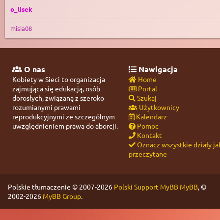
o_lisek
misia08
O nas
Nawigacja
Kobiety w Sieci to organizacja
Home
zajmująca się edukacją, osób
Portal
dorosłych, związaną z szeroko
Szukaj
rozumianymi prawami
Użytkownicy
reprodukcyjnymi ze szczególnym
Kalendarz
uwzględnieniem prawa do aborcji.
Pomoc
Kontakt
Oznacz wszystkie działy ja
przeczytane
Polskie tłumaczenie © 2007-2026
Polski Support MyBB
MyBB
, ©
2002-2026
MyBB Group
.