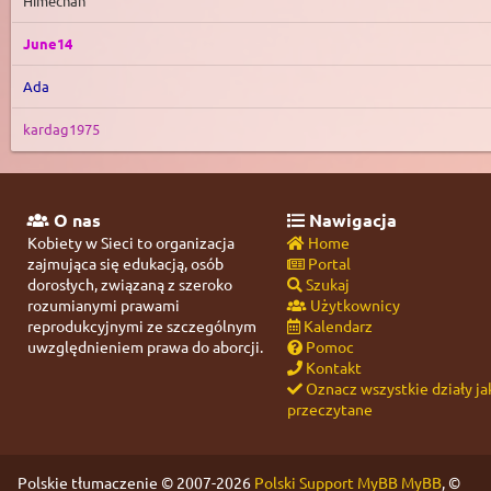
Himechan
June14
Ada
kardag1975
O nas
Nawigacja
Kobiety w Sieci to organizacja
Home
zajmująca się edukacją, osób
Portal
dorosłych, związaną z szeroko
Szukaj
rozumianymi prawami
Użytkownicy
reprodukcyjnymi ze szczególnym
Kalendarz
uwzględnieniem prawa do aborcji.
Pomoc
Kontakt
Oznacz wszystkie działy ja
przeczytane
Polskie tłumaczenie © 2007-2026
Polski Support MyBB
MyBB
, ©