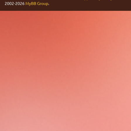
2002-2026
MyBB Group
.