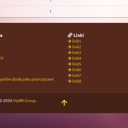
1
1
a
Linki
link1
link2
link3
cy
link4
link5
link6
link7
stkie działy jako przeczytane
link8
02-2026
MyBB Group
.