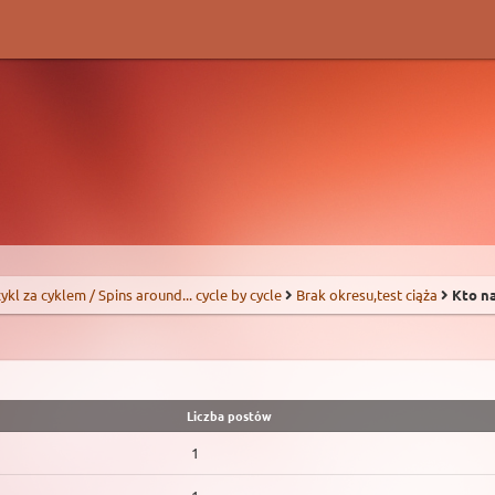
 cykl za cyklem / Spins around... cycle by cycle
Brak okresu,test ciąża
Kto na
Liczba postów
1