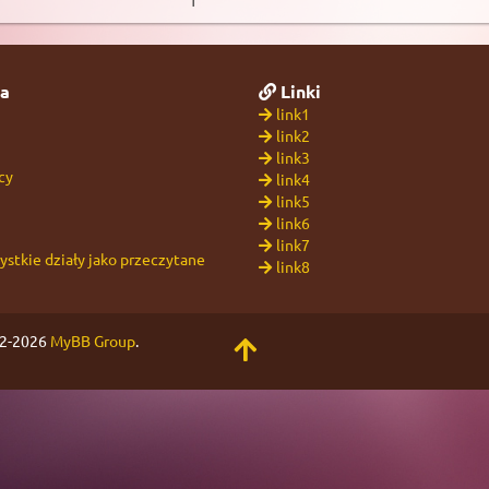
1
a
Linki
link1
link2
link3
cy
link4
link5
link6
link7
stkie działy jako przeczytane
link8
02-2026
MyBB Group
.