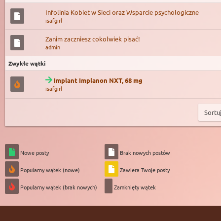
Infolinia Kobiet w Sieci oraz Wsparcie psychologiczne
isafgirl
Zanim zaczniesz cokolwiek pisać!
admin
Zwykłe wątki
Implant Implanon NXT, 68 mg
isafgirl
Nowe posty
Brak nowych postów
Popularny wątek (nowe)
Zawiera Twoje posty
Popularny wątek (brak nowych)
Zamknięty wątek