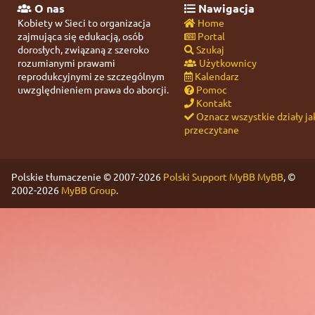
O nas
Nawigacja
Kobiety w Sieci to organizacja
Home
zajmująca się edukacją, osób
Portal
dorosłych, związaną z szeroko
Szukaj
rozumianymi prawami
Użytkownicy
reprodukcyjnymi ze szczególnym
Kalendarz
uwzględnieniem prawa do aborcji.
Pomoc
Kontakt
Oznacz wszystkie działy ja
przeczytane
Polskie tłumaczenie © 2007-2026
Polski Support MyBB
MyBB
, ©
2002-2026
MyBB Group
.