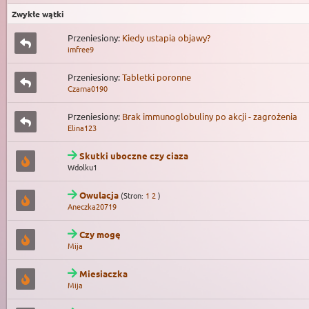
Zwykłe wątki
Przeniesiony:
Kiedy ustapia objawy?
imfree9
Przeniesiony:
Tabletki poronne
Czarna0190
Przeniesiony:
Brak immunoglobuliny po akcji - zagrożenia
Elina123
Skutki uboczne czy ciaza
Wdolku1
Owulacja
(Stron:
1
2
)
Aneczka20719
Czy mogę
Mija
Miesiaczka
Mija