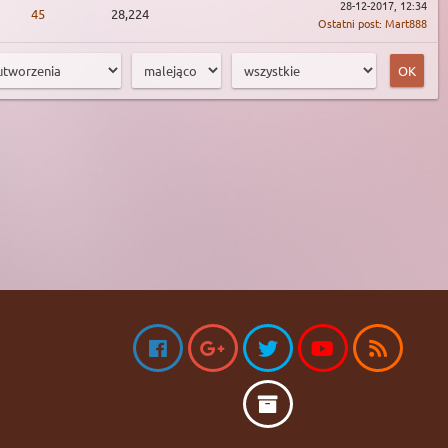
28-12-2017, 12:34
45
28,224
Ostatni post
:
Mart888