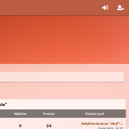
cle"
Wątków
Postów
Ostatni post
Antykoncepcja po "akcji"-...
9
34
23-06-2025, 20:37