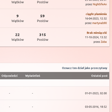
Wątków
Postów
przez
NightlifeAn
ciągłe plamienia
9
59
16-04-2023, 12:32
Wątków
Postów
przez
martynab90
Brak miesiączki
22
315
11-10-2024, 13:32
Wątków
Postów
przez
Zaba
Oznacz ten dział jako przeczytany
Odpowiedzi
Wyświetleń
Ostatni post
-
-
01-01-2023, 02:00
-
-
03-05-2016, 18:52