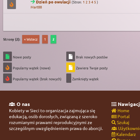
Dzień po owulacji
(Stron:
1
2
3
4
5
)
Mart88
Strony (2):
« Wstecz
1
2
Nowe posty
Brak nowych postów
Popularny wątek (nowe)
Zawiera Twoje posty
Popularny wątek (brak nowych)
Zamknięty wątek
O nas
Nawigacj
Kobiety w Sieci to organizacja zajmująca się
Home
edukacją, osób dorosłych, związaną z szeroko
Portal
rozumianymi prawami reprodukcyjnymi ze
Szukaj
szczególnym uwzględnieniem prawa do aborcji.
Użytkowni
Kalendarz