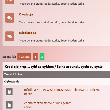
Moderowane przez: Moderatorka, Super Moderatorka
Owulacja
Moderowane przez: Moderatorka, Super Moderatorka
Miesiączka
Moderowane przez: Moderatorka, Super Moderatorka
Strony (2):
« Wstecz
1
2
Kręci sie kręci... cykl za cyklem / Spins around... cycle by cycle
Temat
/
Autor
Ogłoszenia
Infolinia Kobiet w Sieci oraz Wsparcie psychologiczne
isafgirl
Zanim zaczniesz cokolwiek pisać!
admin