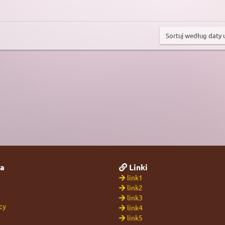
a
Linki
link1
link2
link3
cy
link4
link5