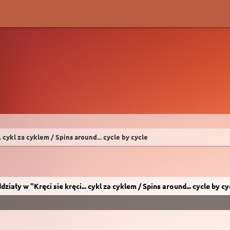
.. cykl za cyklem / Spins around... cycle by cycle
działy w "Kręci sie kręci... cykl za cyklem / Spins around... cycle by cy