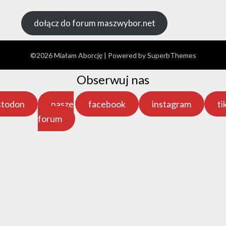
dołącz do forum maszwybor.net
©2026 Miałam Aborcję
| Powered by
SuperbThemes
Obserwuj nas
stodon
nasze
facebook
instagram
ti
forum