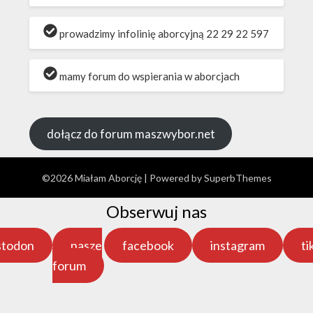
prowadzimy infolinię aborcyjną 22 29 22 597
mamy forum do wspierania w aborcjach
dołącz do forum maszwybor.net
©2026 Miałam Aborcję
| Powered by
SuperbThemes
Obserwuj nas
stodon
nasze
facebook
instagram
ti
forum