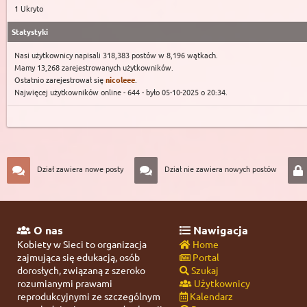
1 Ukryto
Statystyki
Nasi użytkownicy napisali 318,383 postów w 8,196 wątkach.
Mamy 13,268 zarejestrowanych użytkowników.
Ostatnio zarejestrował się
nicoleee
.
Najwięcej użytkowników online - 644 - było 05-10-2025 o 20:34.
Dział zawiera nowe posty
Dział nie zawiera nowych postów
O nas
Nawigacja
Kobiety w Sieci to organizacja
Home
zajmująca się edukacją, osób
Portal
dorosłych, związaną z szeroko
Szukaj
rozumianymi prawami
Użytkownicy
reprodukcyjnymi ze szczególnym
Kalendarz