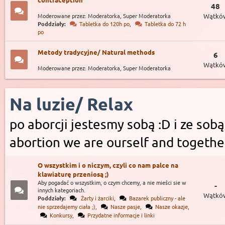
48
Moderowane przez: Moderatorka, Super Moderatorka
Wątkó
Poddziały:
Tabletka do 120h po
,
Tabletka do 72 h
po
Metody tradycyjne/ Natural methods
6
Wątkó
Moderowane przez: Moderatorka, Super Moderatorka
Na luzie/ Relax
po aborcji jestesmy sobą :D i ze sobą
abortion we are ourself and togethe
O wszystkim i o niczym, czyli co nam palce na
klawiaturę przeniosą ;)
Aby pogadać o wszystkim, o czym chcemy, a nie mieści sie w
-
innych kategoriach.
Wątkó
Poddziały:
Żarty i żarciki
,
Bazarek publiczny - ale
nie sprzedajemy ciała ;)
,
Nasze pasje
,
Nasze okazje
,
Konkursy
,
Przydatne informacje i linki