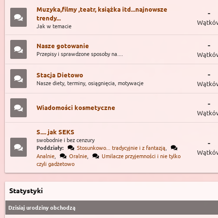
Muzyka,filmy ,teatr, książka itd...najnowsze
-
trendy...
Wątkó
Jak w temacie
-
Nasze gotowanie
Przepisy i sprawdzone sposoby na....
Wątkó
-
Stacja Dietowo
Nasze diety, terminy, osiągnięcia, motywacje
Wątkó
-
Wiadomości kosmetyczne
Wątkó
S.... jak SEKS
swobodnie i bez cenzury
-
Poddziały:
Stosunkowo... tradycyjnie i z fantazją
,
Wątkó
Analnie
,
Oralnie
,
Umilacze przyjemności i nie tylko
czyli gadżetowo
Statystyki
Dzisiaj urodziny obchodzą