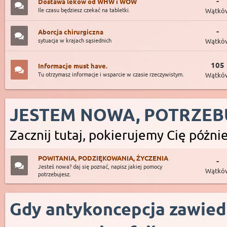
-
Dostawa leków od WHW i WOW
Ile czasu będziesz czekać na tabletki.
Wątkó
-
Aborcja chirurgiczna
sytuacja w krajach sąsiednich
Wątkó
105
Informacje must have.
Tu otrzymasz informacje i wsparcie w czasie rzeczywistym.
Wątkó
JESTEM NOWA, POTRZEB
Zacznij tutaj, pokierujemy Cię póżniej
POWITANIA, PODZIĘKOWANIA, ŻYCZENIA
-
Jesteś nowa? daj się poznać, napisz jakiej pomocy
Wątkó
potrzebujesz.
Gdy antykoncepcja zawie