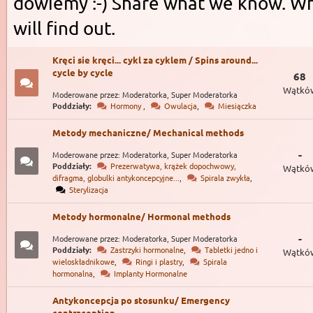
dowiemy :-) Share what we know. W
will find out.
Kręci sie kręci... cykl za cyklem / Spins around...
cycle by cycle
68
Wątkó
Moderowane przez: Moderatorka, Super Moderatorka
Poddziały:
Hormony
,
Owulacja
,
Miesiączka
Metody mechaniczne/ Mechanical methods
-
Moderowane przez: Moderatorka, Super Moderatorka
Poddziały:
Prezerwatywa, krążek dopochwowy,
Wątkó
difragma, globulki antykoncepcyjne...
,
Spirala zwykła
,
Sterylizacja
Metody hormonalne/ Hormonal methods
-
Moderowane przez: Moderatorka, Super Moderatorka
Poddziały:
Zastrzyki hormonalne
,
Tabletki jedno i
Wątkó
wieloskładnikowe
,
Ringi i plastry
,
Spirala
hormonalna
,
Implanty Hormonalne
Antykoncepcja po stosunku/ Emergency
contraception