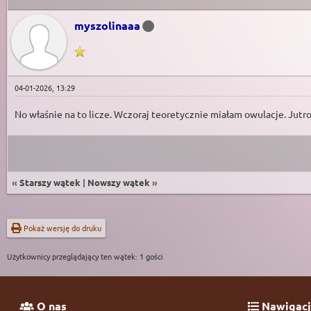
myszolinaaa
04-01-2026, 13:29
No właśnie na to licze. Wczoraj teoretycznie miałam owulacje. Jut
«
Starszy wątek
|
Nowszy wątek
»
Pokaż wersję do druku
Użytkownicy przeglądający ten wątek: 1 gości
O nas
Nawigacj