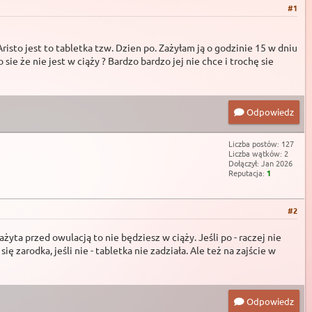
#1
isto jest to tabletka tzw. Dzien po. Zażyłam ją o godzinie 15 w dniu
 sie że nie jest w ciąży ? Bardzo bardzo jej nie chce i trochę sie
Odpowiedz
Liczba postów: 127
Liczba wątków: 2
Dołączył: Jan 2026
Reputacja:
1
#2
żyta przed owulacją to nie będziesz w ciąży. Jeśli po - raczej nie
 zarodka, jeśli nie - tabletka nie zadziała. Ale też na zajście w
Odpowiedz