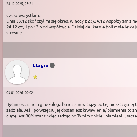
28-12-2025, 23:21
Cześć wszystkim.
Dnia 23.12 skończył mi się okres. W nocy z 23/24.12 współżyłam z mę
24.12 czyli po 13 h od współżycia. Dzisiaj delikatnie boli mnie lewy ja
stresuje.
Etagra
03-01-2026, 00:02
Byłam ostatnio u ginekologa bo jestem w ciąży po tej nieszczęsnej tab
zadziała. Jeśli po wzięciu jej dostaniesz krwawienia/ plamienia to zn
ciążę jest 30% szans, więc sądząc po Twoim opisie i plamieniu, racze