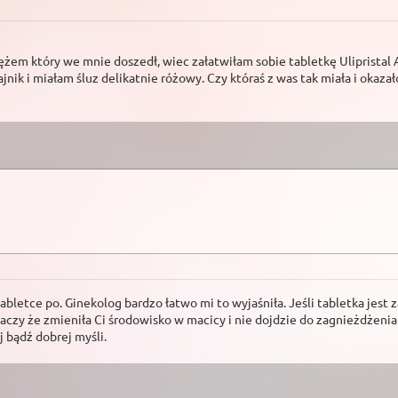
żem który we mnie doszedł, wiec załatwiłam sobie tabletkę Ulipristal Ar
jnik i miałam śluz delikatnie różowy. Czy któraś z was tak miała i okazało
letce po. Ginekolog bardzo łatwo mi to wyjaśniła. Jeśli tabletka jest za
aczy że zmieniła Ci środowisko w macicy i nie dojdzie do zagnieżdżenia się
j bądź dobrej myśli.