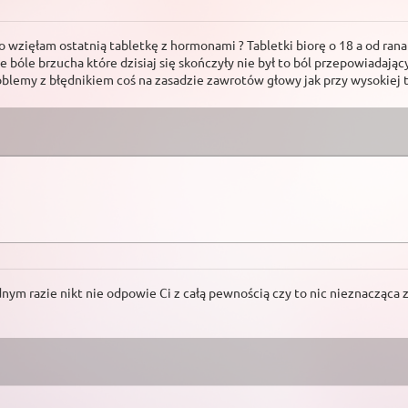
 wzięłam ostatnią tabletkę z hormonami ? Tabletki biorę o 18 a od rana
 bóle brzucha które dzisiaj się skończyły nie był to ból przepowiadając
oblemy z błędnikiem coś na zasadzie zawrotów głowy jak przy wysokiej 
ednym razie nikt nie odpowie Ci z całą pewnością czy to nic nieznacząc