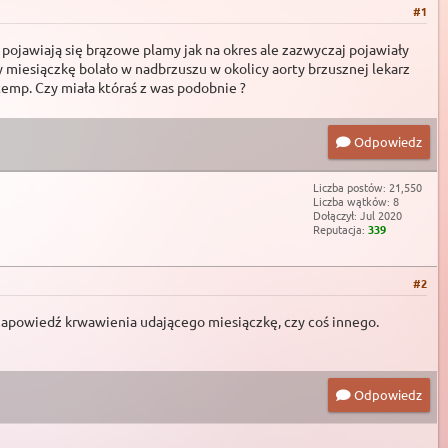
#1
 pojawiają się brązowe plamy jak na okres ale zazwyczaj pojawiały
y miesiączkę bolało w nadbrzuszu w okolicy aorty brzusznej lekarz
temp. Czy miała któraś z was podobnie ?
Odpowiedz
Liczba postów: 21,550
Liczba wątków: 8
Dołączył: Jul 2020
Reputacja:
339
#2
a zapowiedź krwawienia udającego miesiączkę, czy coś innego.
Odpowiedz