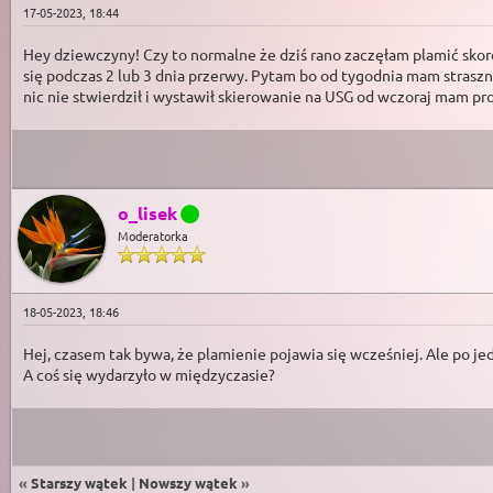
17-05-2023, 18:44
Hey dziewczyny! Czy to normalne że dziś rano zaczęłam plamić skoro
się podczas 2 lub 3 dnia przerwy. Pytam bo od tygodnia mam straszne
nic nie stwierdził i wystawił skierowanie na USG od wczoraj mam pr
o_lisek
Moderatorka
18-05-2023, 18:46
Hej, czasem tak bywa, że plamienie pojawia się wcześniej. Ale po j
A coś się wydarzyło w międzyczasie?
«
Starszy wątek
|
Nowszy wątek
»