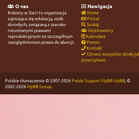
O nas
Nawigacja
Kobiety w Sieci to organizacja
Home
zajmująca się edukacją, osób
Portal
dorosłych, związaną z szeroko
Szukaj
rozumianymi prawami
Użytkownicy
reprodukcyjnymi ze szczególnym
Kalendarz
uwzględnieniem prawa do aborcji.
Pomoc
Kontakt
Oznacz wszystkie działy ja
przeczytane
Polskie tłumaczenie © 2007-2026
Polski Support MyBB
MyBB
, ©
2002-2026
MyBB Group
.