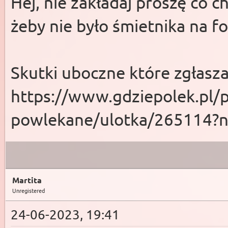
Hej, nie zakładaj proszę co c
żeby nie było śmietnika na f
Skutki uboczne które zgłasza
https://www.gdziepolek.pl/p
powlekane/ulotka/265114?n
Martita
Unregistered
24-06-2023, 19:41