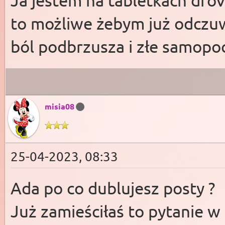
to możliwe żebym już odczuw
ból podbrzusza i złe samopoc
misia08
25-04-2023, 08:33
Ada po co dublujesz posty ?
Już zamieściłaś to pytanie