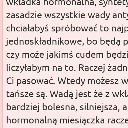
wkładka hormonalna, synte
zasadzie wszystkie wady anty
chciałabyś spróbować to naj
jednoskładnikowe, bo będą p
czy może jakimś cudem będzie
liczyłabym na to. Raczej ża
Ci pasować. Wtedy możesz w
tańsze są. Wadą jest że z wk
bardziej bolesna, silniejsza, 
hormonalną miesiączka racze