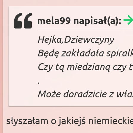
mela99 napisał(a):
Hejka,Dziewczyny
Będę zakładała spiralk
Czy tą miedzianą czy t
.
Może doradzicie z wł
słyszałam o jakiejś niemiecki