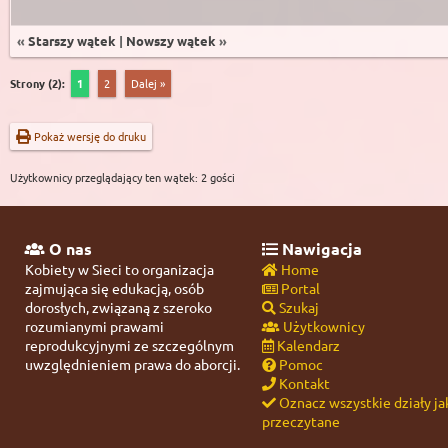
«
Starszy wątek
|
Nowszy wątek
»
Strony (2):
1
2
Dalej »
Pokaż wersję do druku
Użytkownicy przeglądający ten wątek: 2 gości
O nas
Nawigacja
Kobiety w Sieci to organizacja
Home
zajmująca się edukacją, osób
Portal
dorosłych, związaną z szeroko
Szukaj
rozumianymi prawami
Użytkownicy
reprodukcyjnymi ze szczególnym
Kalendarz
uwzględnieniem prawa do aborcji.
Pomoc
Kontakt
Oznacz wszystkie działy ja
przeczytane